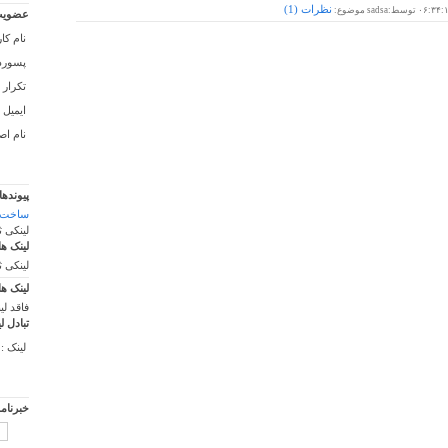
نظرات (
1
)
۰۶:۳۴:
توسط:sadsa موضوع:
عضویت
نام کا
پسورد 
تکرار 
ایمیل :
نام اص
پیوندها
ساخت 
لینکی 
لینک ها
لینکی 
لینک ها
فاقد لی
تبادل ل
لینک :
خبرنام