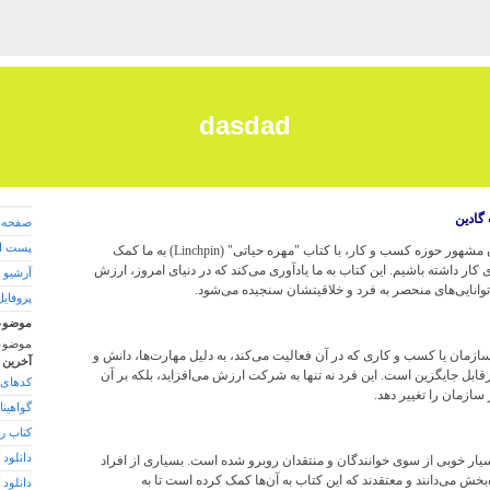
dasdad
گادین
صفحه 
پست ال
ست گادین، نویسنده و سخنران مشهور حوزه کسب و کار، با کتاب "مهره حیاتی" (Linchpin) به ما کمک
ی کار داشته باشیم. این کتاب به ما یادآوری می‌کند که در دنیای امروز، ارزش
آرشیو 
 توانایی‌های منحصر به فرد و خلاقیتشان سنجیده می‌شود.
پروفایل
موضوع
موضوع
زمان یا کسب و کاری که در آن فعالیت می‌کند، به دلیل مهارت‌ها، دانش و
آخرین 
ابل جایگزین است. این فرد نه تنها به شرکت ارزش می‌افزاید، بلکه بر آن
کدهای 
سازمان را تغییر دهد.
گواهین
کتاب را
دانلود 
سیار خوبی از سوی خوانندگان و منتقدان روبرو شده است. بسیاری از افراد
‌بخش می‌دانند و معتقدند که این کتاب به آن‌ها کمک کرده است تا به
دانلود 