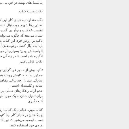
پتانسیل‌های نهفته در خود پی ببر
نکات مثبت کتاب:
نگاه متفاوت به دنیای کار: این کت
سنتی رها شویم و به دنبال کشف
اهمیت خلاقیت و نوآوری: گادین د
نشان می‌دهد که چگونه می‌توانیم 
تاکید بر ارزش فرد: این کتاب 
باید به دنبال کشف و توسعه‌ی آ
الهام‌بخش بودن: بسیاری از خوان
انگیزه داده است تا در زندگی حر
نکات قابل تامل:
تاکید بیش از حد بر فردگرایی: ب
ممکن است به کاهش روحیه همکا
سادگی بیش از حد برخی مفاهیم:
ساده و کلیشه‌ای است.
عدم ارائه راهکارهای عملی: برخی
برای تبدیل شدن به یک مهره حیا
نتیجه‌گیری
کتاب مهره حیاتی، یک کتاب ارز
جایگاهتان در دنیای کار پیدا کن
است. توصیه می‌شود که این کتاب 
فردی خود استفاده کنید.