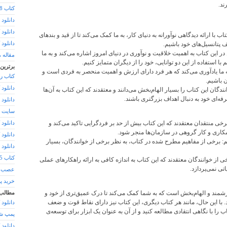
ند.
کتاب 48 قانون قدرت
دانلود 
دانلود
اب با ارائه دیدگاهی نوآورانه به دنیای کار، به ما کمک می‌کند تا از قید و بندهای
دانلود
 پتانسیل‌های خود باشیم.
ر این کتاب به اهمیت خلاقیت و نوآوری در دنیای امروز اشاره می‌کند و به ما
مقاله 
با استفاده از این دو توانایی، خود را از دیگران متمایز کنیم.
برترین
به ما یادآوری می‌کند که هر فرد دارای ارزش و اهمیت منحصر به فردی است و
کتاب ر
ن باشیم.
دانلود 
ندگان این کتاب را بسیار الهام‌بخش می‌دانند و معتقدند که این کتاب به آن‌ها
فه‌ای خود به دنبال اهداف بزرگتری باشند.
دانلود
سایت د
رخی منتقدان معتقدند که این کتاب بیش از حد بر فردگرایی تاکید می‌کند و
دانلود 
ری و کار گروهی در سازمان‌ها منجر شود.
دانلود
 برخی از مفاهیم مطرح شده در کتاب، به نظر برخی از خوانندگان، بسیار
دانلود pdf کتاب فرار از جلسه
کتاب 365 روز بدون تو
 از خوانندگان معتقدند که این کتاب به اندازه کافی به ارائه راهکارهای عملی
تی نمی‌پردازد.
عصب ک
خرید پ
شمند و الهام‌بخش است که به شما کمک می‌کند تا درک عمیق‌تری از خود و
مطالب
ید. با این حال، مانند هر کتاب دیگری، این کتاب نیز دارای نقاط قوت و ضعف
دانلود 
را با نگاهی انتقادی مطالعه کنید و از آن به عنوان یک ابزار برای توسعه‌ی
پمپ شن
دانلود 